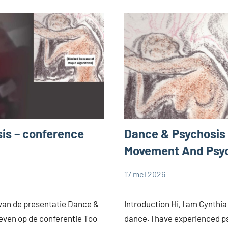
is – conference
Dance & Psychosis
Movement And Psy
17 mei 2026
Cynthia
Zonder
Dorrestijn
categorie
van de presentatie Dance &
Introduction Hi, I am Cynthia
geven op de conferentie Too
dance. I have experienced p