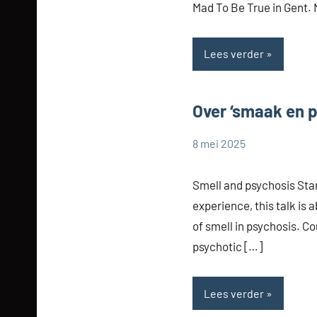
Mad To Be True in Gent.
Lees verder
Over ‘smaak en 
8 mei 2025
Cynthia
Zonder
Dorrestijn
categorie
Smell and psychosis Sta
experience, this talk is
of smell in psychosis. Co
psychotic […]
Lees verder