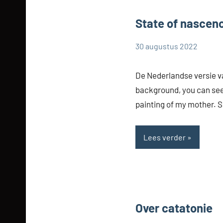
State of nascen
30 augustus 2022
Cynthia
Zonder
Dorrestijn
categorie
De Nederlandse versie van
background, you can see 
painting of my mother. 
Lees verder
Over catatonie