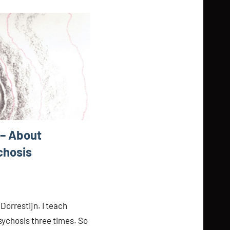
 – About
chosis
 Dorrestijn. I teach
sychosis three times. So