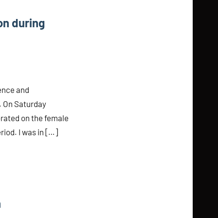
on during
ence and
. On Saturday
orated on the female
riod. I was in […]
n