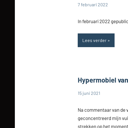
7 februari 2022
Cynthia
Zonder
Dorrestijn
categorie
In februari 2022 gepubl
Lees verder
Hypermobiel van 
15 juni 2021
Cynthia
Zonder
Dorrestijn
categorie
Na commentaar van de v
geconcentreerd mijn vuis
strekken op het moment 