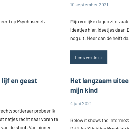
10 september 2021
Cynthia
Zonder
Dorrestijn
categorie
iceerd op Psychosenet:
Mijn vrolijke dagen zijn vaak
Ideetjes hier, ideetjes daar.
nog uit. Meer dan de helft d
Lees verder
lijf en geest
Het langzaam uitee
mijn kind
4 juni 2021
Cynthia
Zonder
echtsportleraar probeer ik
Dorrestijn
categorie
t netjes récht naar voren te
Below it shows the intermez
van de stoot. Van binnen
Drift for Stichting Psychiatr