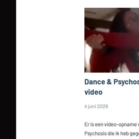
Dance & Psychos
video
4 juni 2026
Cynthia
Zonder
Dorrestijn
categorie
Er is een video-opname 
Psychosis die ik heb ge