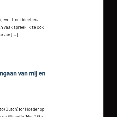
 gevuld met ideetjes.
 En vaak spreek ik ze ook
aarvan […]
ngaan van mij en
zo (Dutch) for Moeder op
ie en Filosofie (May 28th