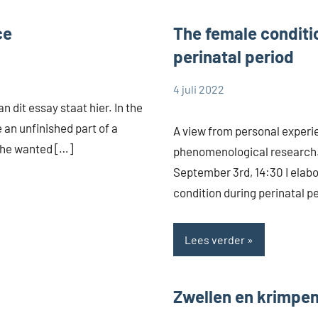
ce
The female conditi
perinatal period
4 juli 2022
Cynthia
Zonder
 dit essay staat hier. In the
Dorrestijn
categorie
an unfinished part of a
A view from personal experi
She wanted […]
phenomenological research
September 3rd, 14:30 I elab
condition during perinatal pe
Lees verder
Zwellen en krimpe