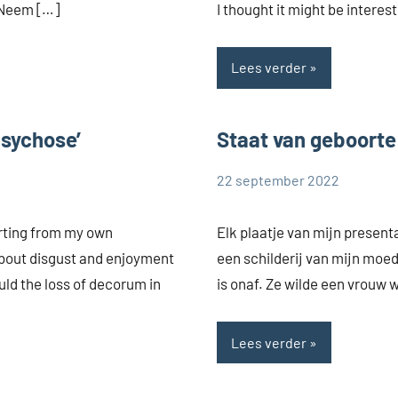
 Neem […]
I thought it might be interes
Lees verder
psychose’
Staat van geboorte
22 september 2022
Cynthia
Zonder
Dorrestijn
categorie
rting from my own
Elk plaatje van mijn present
 about disgust and enjoyment
een schilderij van mijn moed
uld the loss of decorum in
is onaf. Ze wilde een vrouw
Lees verder