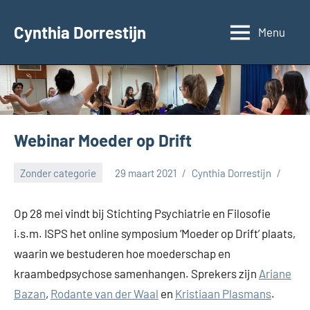
Ga
naar
Cynthia Dorrestijn
Menu
de
inhoud
Webinar Moeder op Drift
Zonder categorie
29 maart 2021
Cynthia Dorrestijn
Op 28 mei vindt bij Stichting Psychiatrie en Filosofie
i.s.m. ISPS het online symposium ‘Moeder op Drift’ plaats,
waarin we bestuderen hoe moederschap en
kraambedpsychose samenhangen. Sprekers zijn
Ariane
Bazan
,
Rodante van der Waal
en
Kristiaan Plasmans
.